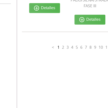
PALIO/SIENA/STRAD
FASE III
Detalles
Detalles
<
1
2
3
4
5
6
7
8
9
10
1