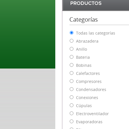
PRODUCTOS
Categorías
Todas las categorías
Abrazadera
Anillo
Bateria
Bobinas
Calefactores
Compresores
Condensadores
Conexiones
Cúpulas
Electroventilador
Evaporadoras