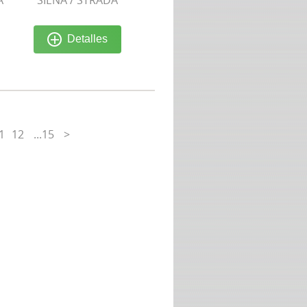
A
SIENA / STRADA
Detalles
1
12
...15
>